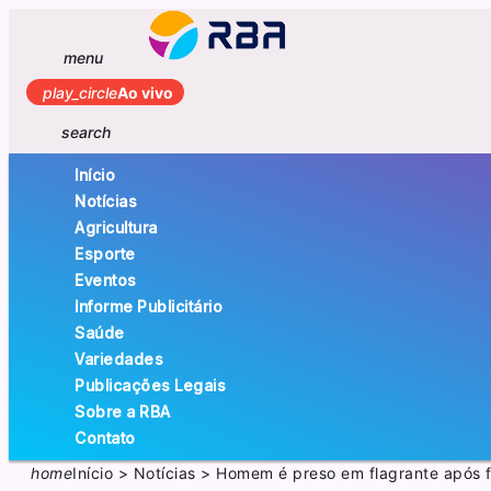
menu
play_circle
Ao vivo
search
Início
Notícias
Agricultura
Esporte
Eventos
Informe Publicitário
Saúde
Variedades
Publicações Legais
Sobre a RBA
Contato
home
Início
>
Notícias
>
Homem é preso em flagrante após 