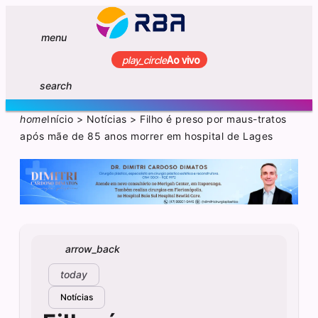
menu
play_circle
Ao vivo
search
home
Início
>
Notícias
>
Filho é preso por maus-tratos
após mãe de 85 anos morrer em hospital de Lages
arrow_back
today
Notícias