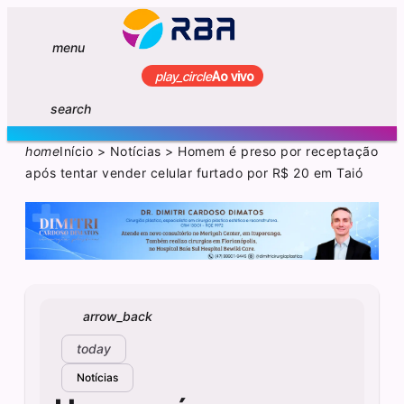
menu
play_circle
Ao vivo
search
home
Início
>
Notícias
>
Homem é preso por receptação
após tentar vender celular furtado por R$ 20 em Taió
arrow_back
today
Notícias