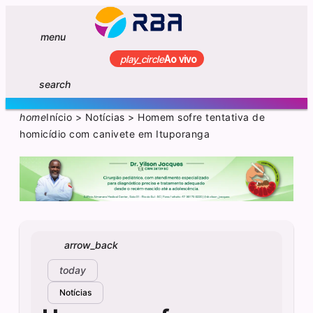
menu
play_circle
Ao vivo
search
home
Início
>
Notícias
>
Homem sofre tentativa de
homicídio com canivete em Ituporanga
arrow_back
today
Notícias