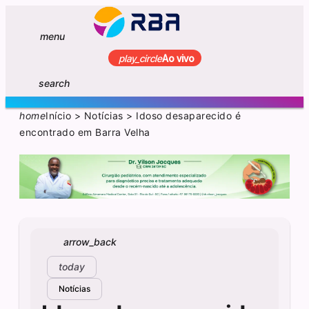
menu
play_circle
Ao vivo
search
home
Início
>
Notícias
>
Idoso desaparecido é
encontrado em Barra Velha
arrow_back
today
Notícias