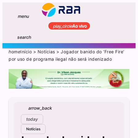
menu
play_circle
Ao vivo
search
home
Início
>
Notícias
>
Jogador banido do ‘Free Fire’
por uso de programa ilegal não será indenizado
arrow_back
today
Notícias