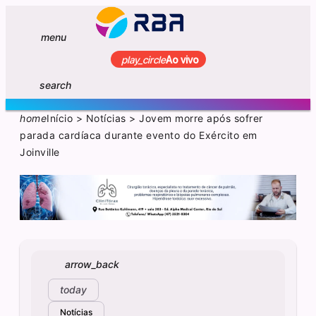
menu
play_circle
Ao vivo
search
home
Início
>
Notícias
>
Jovem morre após sofrer
parada cardíaca durante evento do Exército em
Joinville
arrow_back
today
Notícias