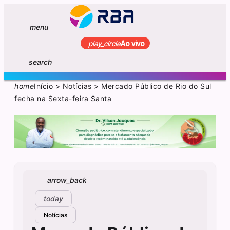
menu
play_circle
Ao vivo
search
home
Início
>
Notícias
>
Mercado Público de Rio do Sul
fecha na Sexta-feira Santa
arrow_back
today
Notícias