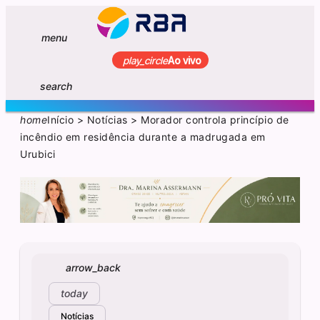
menu
play_circle
Ao vivo
search
home
Início
>
Notícias
>
Morador controla princípio de
incêndio em residência durante a madrugada em
Urubici
arrow_back
today
Notícias