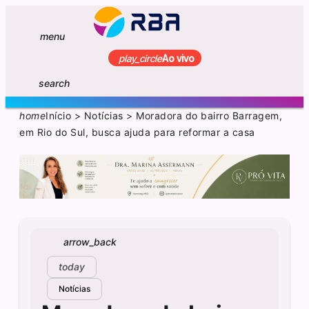
menu
play_circle
Ao vivo
search
home
Início
>
Notícias
>
Moradora do bairro Barragem,
em Rio do Sul, busca ajuda para reformar a casa
arrow_back
today
Notícias