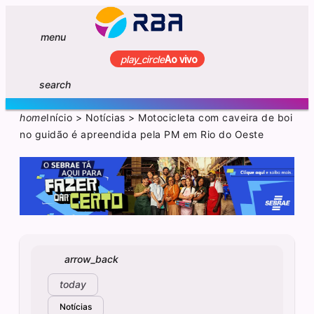
menu
play_circle
Ao vivo
search
home
Início
>
Notícias
>
Motocicleta com caveira de boi
no guidão é apreendida pela PM em Rio do Oeste
arrow_back
today
Notícias