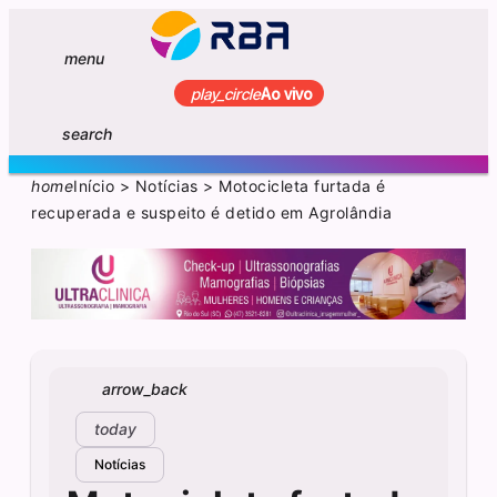
menu
play_circle
Ao vivo
search
home
Início
>
Notícias
>
Motocicleta furtada é
recuperada e suspeito é detido em Agrolândia
arrow_back
today
Notícias