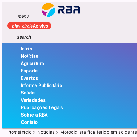
menu
play_circle
Ao vivo
search
Início
Notícias
Agricultura
Esporte
Eventos
Informe Publicitário
Saúde
Variedades
Publicações Legais
Sobre a RBA
Contato
home
Início
>
Notícias
>
Motociclista fica ferido em aciden