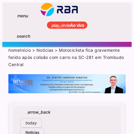
menu
play_circle
Ao vivo
search
home
Início
>
Notícias
>
Motociclista fica gravemente
ferido após colisão com carro na SC-281 em Trombudo
Central
arrow_back
today
Notícias