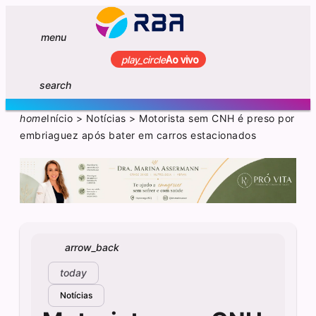
menu
play_circle
Ao vivo
search
home
Início
>
Notícias
>
Motorista sem CNH é preso por
embriaguez após bater em carros estacionados
arrow_back
today
Notícias