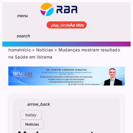
menu
play_circle
Ao vivo
search
home
Início
>
Notícias
>
Mudanças mostram resultado
na Saúde em Ibirama
arrow_back
today
Notícias