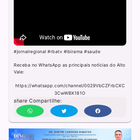
#jornalregional #rbatv #ibirama #saude
Receba no WhatsApp as principais notícias do Alto
Vale:
https://whatsapp.com/channel/0029VbCZFrbCXC
3CwWBX181O
share
Compartilhe: