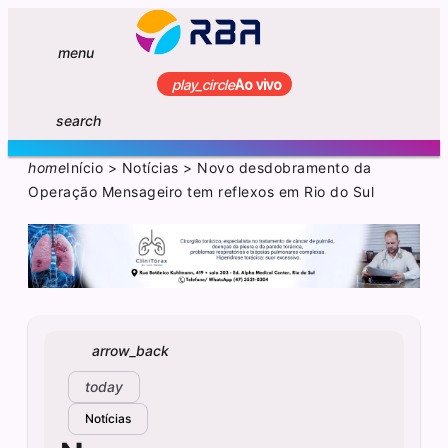
menu
play_circle
Ao vivo
search
home
Início
>
Notícias
>
Novo desdobramento da
Operação Mensageiro tem reflexos em Rio do Sul
arrow_back
today
Notícias