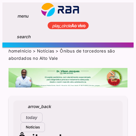
menu
play_circle
Ao vivo
search
home
Início
>
Notícias
>
Ônibus de torcedores são
abordados no Alto Vale
arrow_back
today
Notícias