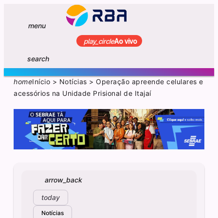
menu
play_circle
Ao vivo
search
home
Início
>
Notícias
>
Operação apreende celulares e
acessórios na Unidade Prisional de Itajaí
arrow_back
today
Notícias