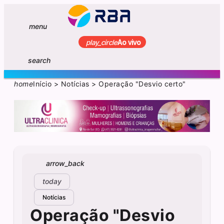
menu
play_circle
Ao vivo
search
home
Início
>
Notícias
>
Operação "Desvio certo"
arrow_back
today
Notícias
Operação "Desvio