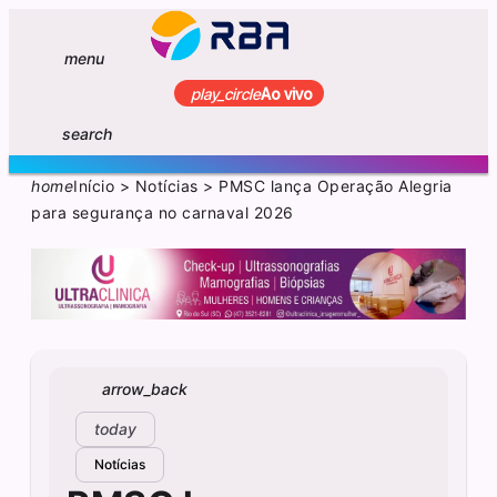
menu
play_circle
Ao vivo
search
home
Início
>
Notícias
>
PMSC lança Operação Alegria
para segurança no carnaval 2026
arrow_back
today
Notícias