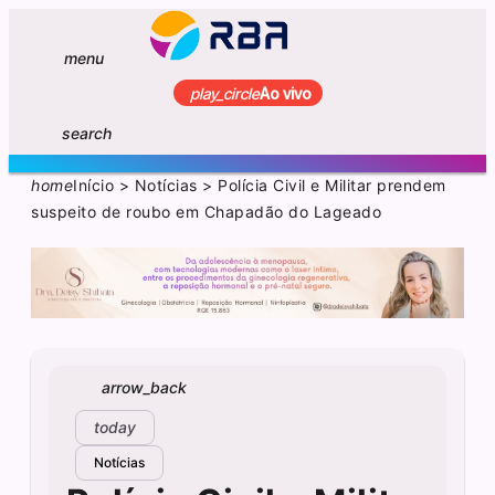
menu
play_circle
Ao vivo
search
home
Início
>
Notícias
>
Polícia Civil e Militar prendem
suspeito de roubo em Chapadão do Lageado
arrow_back
today
Notícias