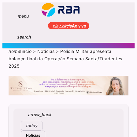
menu
play_circle
Ao vivo
search
home
Início
>
Notícias
>
Polícia Militar apresenta
balanço final da Operação Semana Santa/Tiradentes
2025
arrow_back
today
Notícias