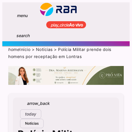
menu
play_circle
Ao vivo
search
home
Início
>
Notícias
>
Polícia Militar prende dois
homens por receptação em Lontras
arrow_back
today
Notícias