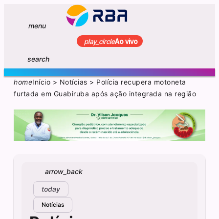
menu
play_circle
Ao vivo
search
home
Início
>
Notícias
>
Polícia recupera motoneta
furtada em Guabiruba após ação integrada na região
arrow_back
today
Notícias