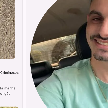
 Criminosos
o da manhã
tenção