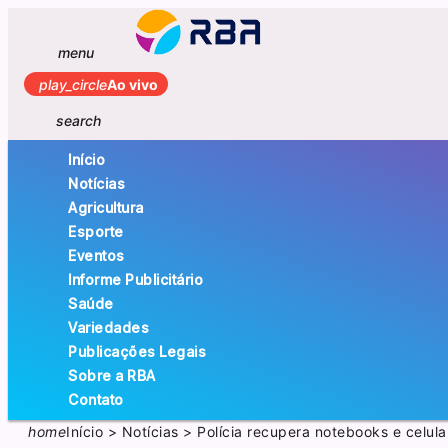
menu
play_circle
Ao vivo
search
Início
Notícias
Agricultura
Esporte
Eventos
Informe Publicitário
Saúde
Variedades
Publicações Legais
Sobre a RBA
Contato
home
Início
>
Notícias
>
Polícia recupera notebooks e celul