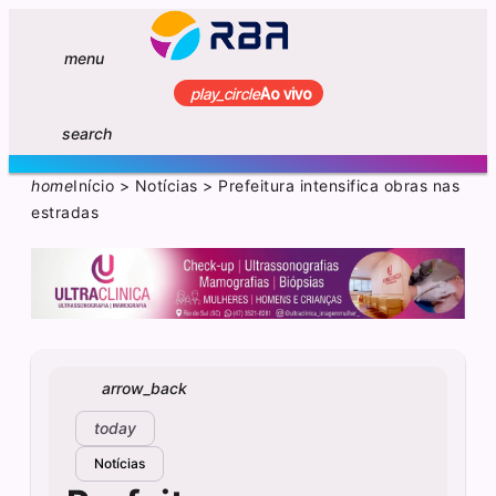
menu
play_circle
Ao vivo
search
home
Início
>
Notícias
>
Prefeitura intensifica obras nas
estradas
arrow_back
today
Notícias