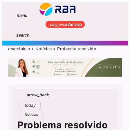
menu
play_circle
Ao vivo
search
home
Início
>
Notícias
>
Problema resolvido
arrow_back
today
Notícias
Problema resolvido