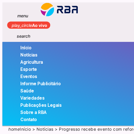
menu
play_circle
Ao vivo
search
Início
Notícias
Agricultura
Esporte
Eventos
Informe Publicitário
Saúde
Variedades
Publicações Legais
Sobre a RBA
Contato
home
Início
>
Notícias
>
Progresso recebe evento com refor