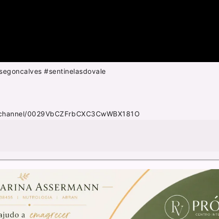
segoncalves #sentinelasdovale
m/channel/0029VbCZFrbCXC3CwWBX181O