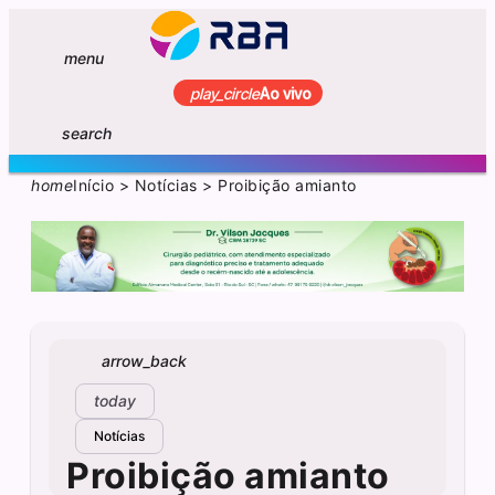
menu
play_circle
Ao vivo
search
home
Início
>
Notícias
>
Proibição amianto
arrow_back
today
Notícias
Proibição amianto