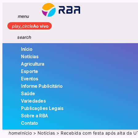
menu
play_circle
Ao vivo
search
Início
Notícias
Agricultura
Esporte
Eventos
Informe Publicitário
Saúde
Variedades
Publicações Legais
Sobre a RBA
Contato
home
Início
>
Notícias
>
Recebida com festa após alta da UT