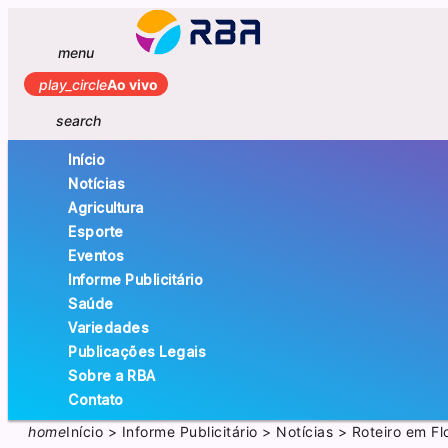
menu
play_circle
Ao vivo
search
Início
Notícias
Agricultura
Esporte
Eventos
Informe Publicitário
Saúde
Variedades
Publicações Legais
Sobre a RBA
Contato
home
Início
>
Informe Publicitário
>
Notícias
>
Roteiro em Fl