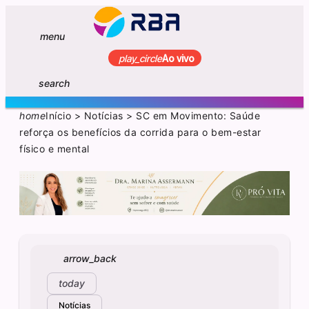
menu
play_circle
Ao vivo
search
home
Início
>
Notícias
>
SC em Movimento: Saúde
reforça os benefícios da corrida para o bem-estar
físico e mental
arrow_back
today
Notícias