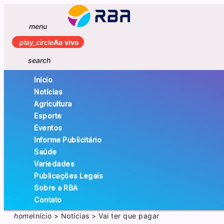
menu
play_circle
Ao vivo
search
Início
Notícias
Agricultura
Esporte
Eventos
Informe Publicitário
Saúde
Variedades
Publicações Legais
Sobre a RBA
Contato
home
Início
>
Notícias
>
Vai ter que pagar