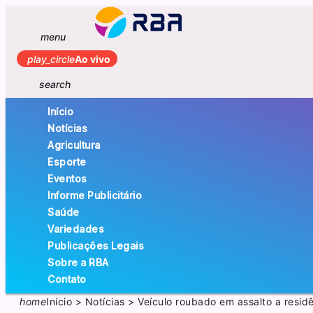
menu
play_circle
Ao vivo
search
Início
Notícias
Agricultura
Esporte
Eventos
Informe Publicitário
Saúde
Variedades
Publicações Legais
Sobre a RBA
Contato
home
Início
>
Notícias
>
Veículo roubado em assalto a resi