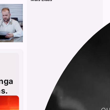
anga
s.