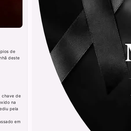
ípios de
anhã deste
a chave de
exido na
ediu pela
passado em