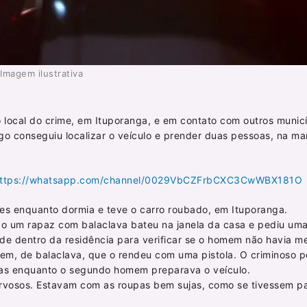
Imagem ilustrativa
 no local do crime, em Ituporanga, e em contato com outros munic
urgo conseguiu localizar o veículo e prender duas pessoas, na m
ttps://whatsapp.com/channel/0029VbCZFrbCXC3CwWBX181O
ntes enquanto dormia e teve o carro roubado, em Ituporanga.
ndo um rapaz com balaclava bateu na janela da casa e pediu um
r de dentro da residência para verificar se o homem não havia m
m, de balaclava, que o rendeu com uma pistola. O criminoso p
das enquanto o segundo homem preparava o veículo.
ervosos. Estavam com as roupas bem sujas, como se tivessem 