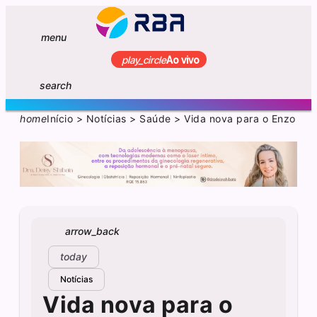
menu
play_circle
Ao vivo
search
home
Início
>
Notícias
>
Saúde
>
Vida nova para o Enzo
arrow_back
today
Notícias
Vida nova para o