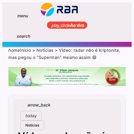
menu
play_circle
Ao vivo
search
home
Início
>
Notícias
>
Vídeo: radar não é kriptonita,
mas pegou o “Superman” mesmo assim 😄
arrow_back
today
Notícias