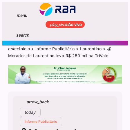
menu
play_circle
Ao vivo
search
home
Início
>
Informe Publicitário
>
Laurentino
>
💰
Morador de Laurentino leva R$ 250 mil na TriVale
arrow_back
today
Informe Publicitário