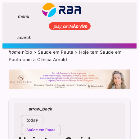
menu
play_circle
Ao vivo
search
home
Início
>
Saúde em Pauta
>
Hoje tem Saúde em
Pauta com a Clínica Arnold
arrow_back
today
Saúde em Pauta