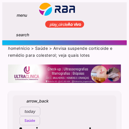
menu
play_circle
Ao vivo
search
home
Início
>
Saúde
>
Anvisa suspende corticoide e
remédio para colesterol; veja quais lotes
arrow_back
today
Saúde