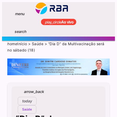
menu
play_circle
Ao vivo
search
home
Início
>
Saúde
>
“Dia D” da Multivacinação será
no sábado (18)
arrow_back
today
Saúde