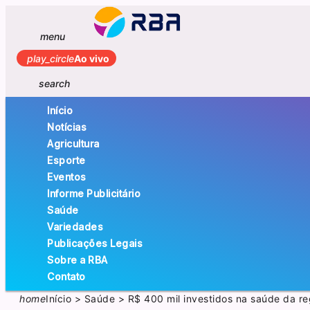
menu
play_circle
Ao vivo
search
Início
Notícias
Agricultura
Esporte
Eventos
Informe Publicitário
Saúde
Variedades
Publicações Legais
Sobre a RBA
Contato
home
Início
>
Saúde
>
R$ 400 mil investidos na saúde da re