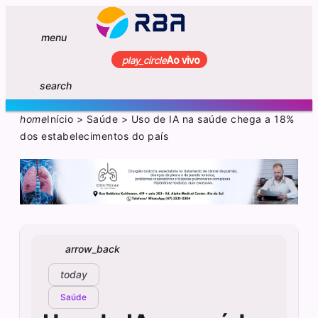
menu
play_circle
Ao vivo
search
home
Início
>
Saúde
>
Uso de IA na saúde chega a 18%
dos estabelecimentos do país
arrow_back
today
Saúde