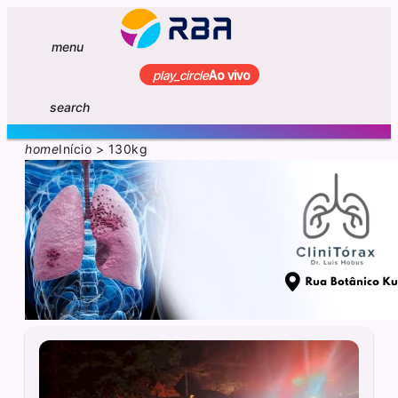
menu
play_circle
Ao vivo
search
home
Início
>
130kg