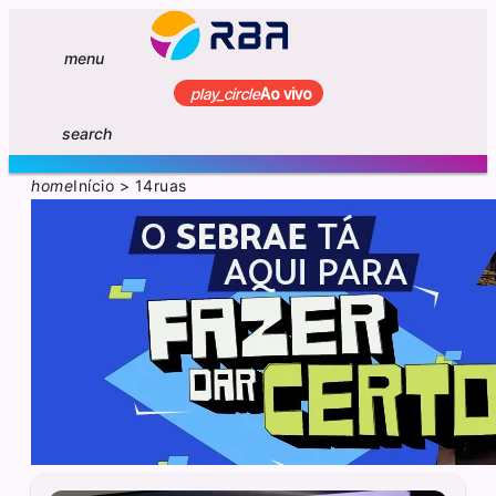
menu
play_circle
Ao vivo
search
home
Início
>
14ruas