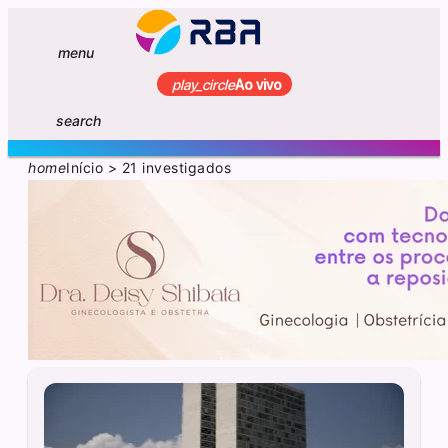
menu
play_circle
Ao vivo
search
home
Início
>
21 investigados