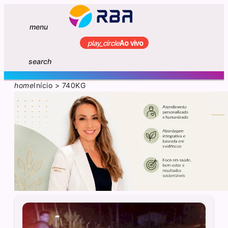
menu
play_circle
Ao vivo
search
home
Início
>
740KG