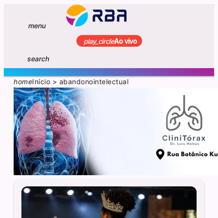
menu
play_circle
Ao vivo
search
home
Início
>
abandonointelectual