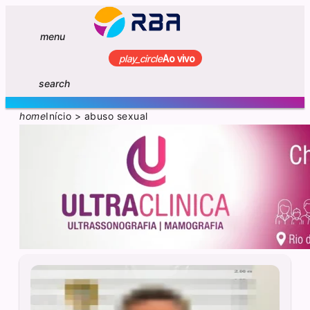
menu
play_circle
Ao vivo
search
home
Início
>
abuso sexual