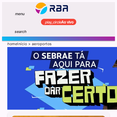
menu
play_circle
Ao vivo
search
home
Início
>
aeroportos